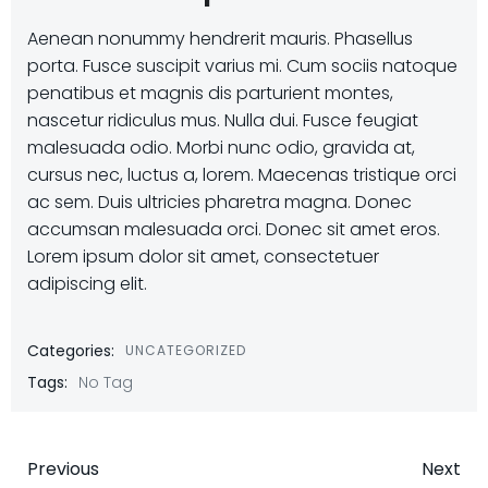
Aenean nonummy hendrerit mauris. Phasellus
porta. Fusce suscipit varius mi. Cum sociis natoque
penatibus et magnis dis parturient montes,
nascetur ridiculus mus. Nulla dui. Fusce feugiat
malesuada odio. Morbi nunc odio, gravida at,
cursus nec, luctus a, lorem. Maecenas tristique orci
ac sem. Duis ultricies pharetra magna. Donec
accumsan malesuada orci. Donec sit amet eros.
Lorem ipsum dolor sit amet, consectetuer
adipiscing elit.
Categories:
UNCATEGORIZED
Tags:
No Tag
Beitrags-
Beitrags-
Previous
Next