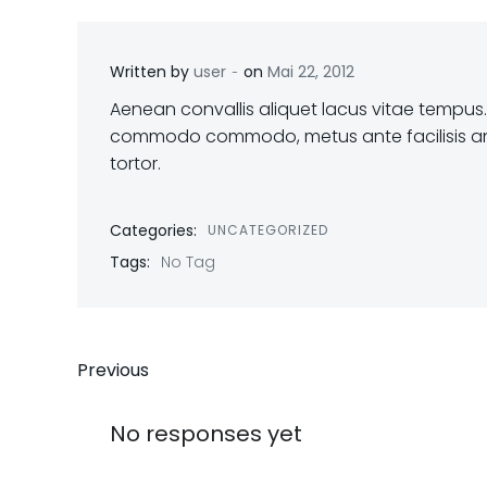
-
Written by
user
on
Mai 22, 2012
Aenean convallis aliquet lacus vitae tempus
commodo commodo, metus ante facilisis ante, a
tortor.
Categories:
UNCATEGORIZED
Tags:
No Tag
Beitrags-
Previous
Navigation
No responses yet