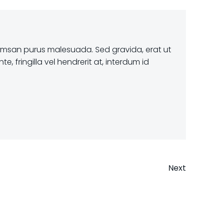
cumsan purus malesuada. Sed gravida, erat ut
 fringilla vel hendrerit at, interdum id
Next
n